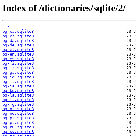
Index of /dictionaries/sqlite/2/
../
bg-ca.sqlite3
bg-cs.sqlite3
bg-da.sqlite3
bg-de.sqlite3
bg-el.sqlite3
bg-en.sqlite3
bg-es.sqlite3
bg-fi.sqlite3
bg-fr.sqlite3
bg-ga.sqlite3
bg-id.sqlite3
bg-it.sqlite3
bg-ja.sqlite3
bg-ku.sqlite3
bg-la.sqlite3
bg-lt.sqlite3
bg-mg.sqlite3
bg-nl.sqlite3
bg-no.sqlite3
bg-pl.sqlite3
bg-pt.sqlite3
bg-ru.sqlite3
bg-sv.sqlite3